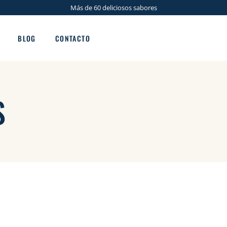
Más de 60 deliciosos sabores
BLOG
CONTACTO
ma
S
s