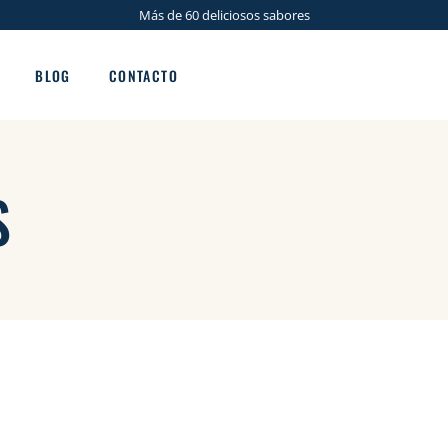
Más de 60 deliciosos sabores
BLOG
CONTACTO
ma
S
s