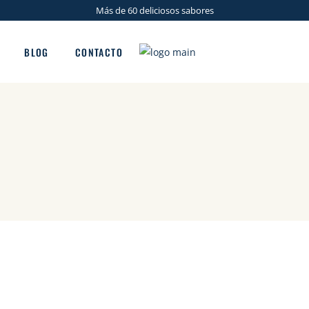
Más de 60 deliciosos sabores
BLOG
CONTACTO
ma
s