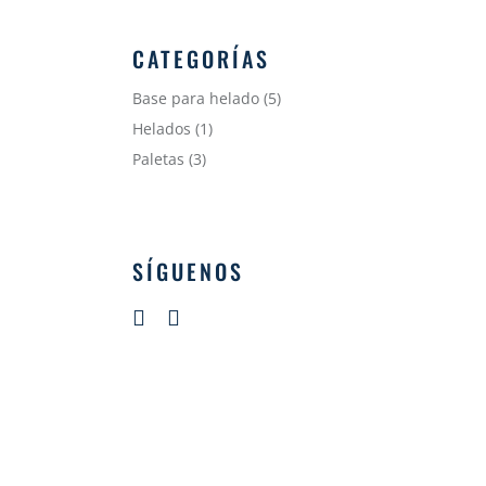
CATEGORÍAS
5
Base para helado
5
productos
1
Helados
1
producto
3
Paletas
3
productos
SÍGUENOS